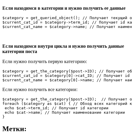
Если находимся в категории и нужно получить ее данные
$category = get_queried_object(); // Получает текущий о
$current_cat_id = $category->term_id; // Получает id ка
Если находимся внутри цикла и нужно получить данные
категории поста
Если нужно получить первую категорию:
$category = get_the_category($post->ID); // Получает об
$current_cat_id = $category[0]->cat_ID; // Получает id 
Если нужно получить все категории:
$category = get_the_category($post->ID);  // Получает о
foreach ($category as $cat) { // Обход всех категорий к
 echo $cat->term_id; // Получает id категории 

 echo $cat->name; // Получает наименование категории 

Метки: